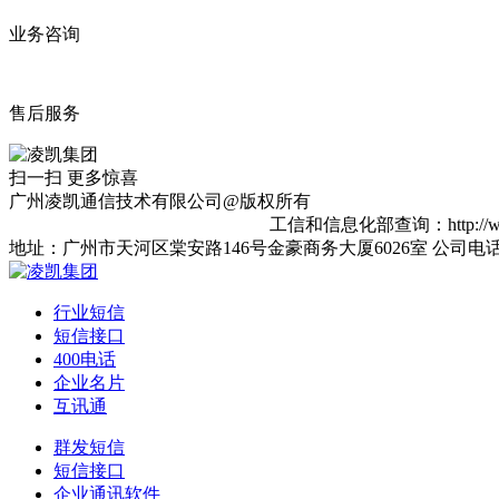
业务咨询
售后服务
扫一扫 更多惊喜
广州凌凯通信技术有限公司@版权所有
网站备案：粤ICP备16067623号-2
工信和信息化部查询：http://www.m
地址：广州市天河区棠安路146号金豪商务大厦6026室 公司电话：020-856
行业短信
短信接口
400电话
企业名片
互讯通
群发短信
短信接口
企业通讯软件