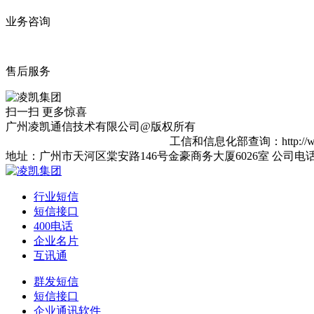
业务咨询
售后服务
扫一扫 更多惊喜
广州凌凯通信技术有限公司@版权所有
网站备案：粤ICP备16067623号-2
工信和信息化部查询：http://www.m
地址：广州市天河区棠安路146号金豪商务大厦6026室 公司电话：020-856
行业短信
短信接口
400电话
企业名片
互讯通
群发短信
短信接口
企业通讯软件